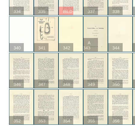
334
335
BILD
337
338
A
340
341
342
343
344
346
347
348
349
350
352
353
354
355
356