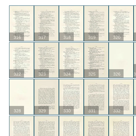
316
317
318
319
320
322
323
324
325
326
3
328
329
330
331
332