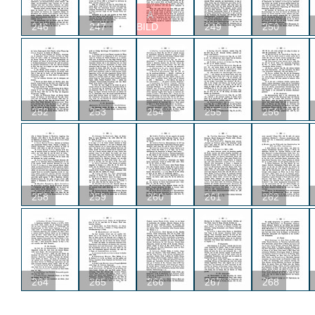
A
246
247
BILD
249
250
252
253
254
255
256
258
259
260
261
262
264
265
266
267
268