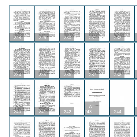
228
229
230
231
232
234
235
236
237
238
A
240
241
242
243
244