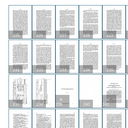
225
226
227
228
229
231
232
233
234
235
A
U
237
238
239
240
241