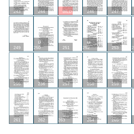
243
244
BILD
246
247
U
U
249
250
251
252
253
2
255
256
257
258
259
U
261
262
263
264
265