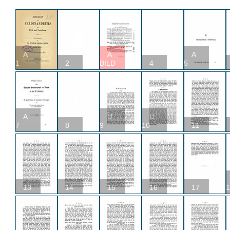
A
A
A
1
2
BILD
4
5
A
U
U
7
8
9
10
11
13
14
15
16
17
1