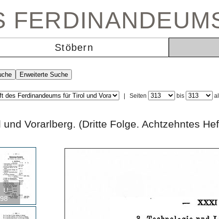
ES FERDINANDEUM
Stöbern
|
Seiten
bis
a
rol und Vorarlberg. (Dritte Folge. Achtzehnt
U
98