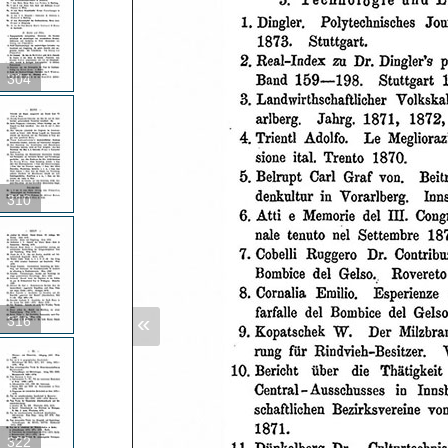
304
310
«
316
322