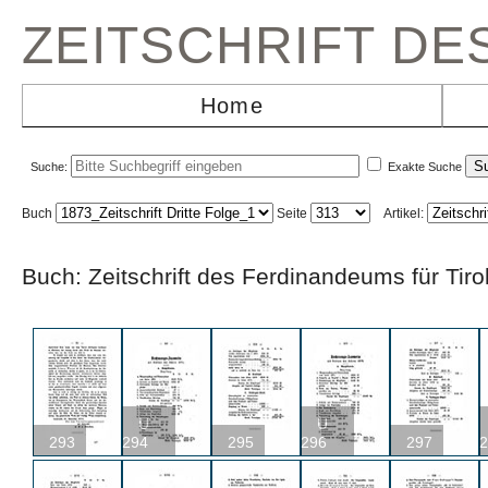
ZEITSCHRIFT D
Home
Suche:
Exakte Suche
Buch
Seite
Artikel:
Buch: Zeitschrift des Ferdinandeums für Ti
U
U
293
294
295
296
297
2