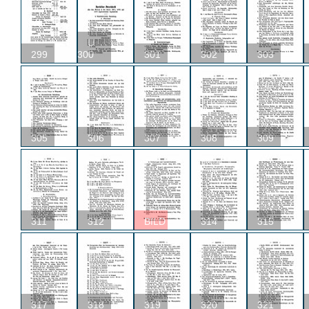
U
299
300
301
302
303
305
306
307
308
309
311
312
BILD
314
315
317
318
319
320
321