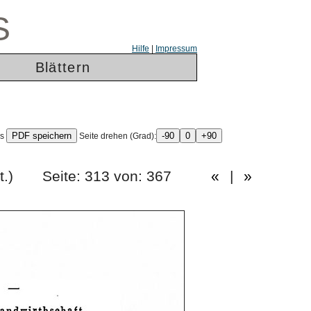
S
Hilfe
|
Impressum
Blättern
ls
Seite drehen (Grad):
es Heft.) Seite: 313 von: 367
«
|
»