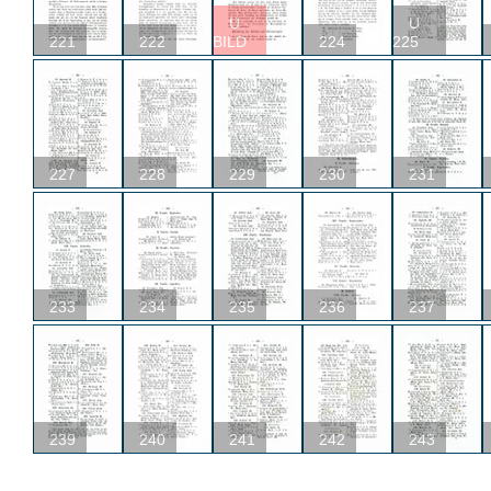
U
U
221
222
BILD
224
225
227
228
229
230
231
233
234
235
236
237
239
240
241
242
243