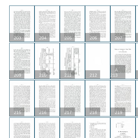
203
204
205
206
207
A
209
210
211
212
213
215
216
217
218
219