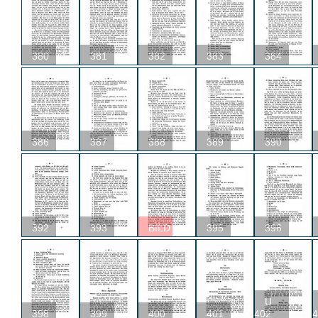
380
381
382
383
384
386
387
388
389
390
392
393
BILD
395
396
U
398
399
400
401
402
4