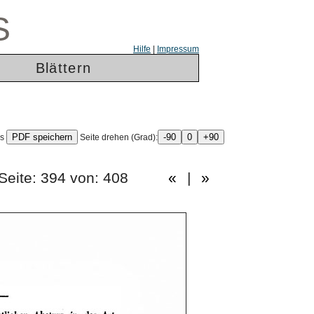
S
Hilfe
|
Impressum
Blättern
ls
Seite drehen (Grad):
t.) Seite: 394 von: 408
«
|
»