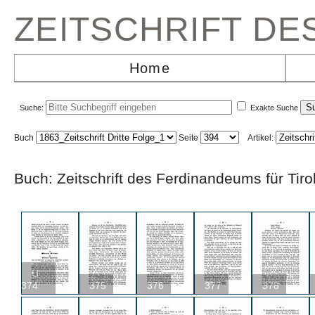
ZEITSCHRIFT D
Home
Suche:
Exakte Suche
Buch
Seite
Artikel:
Buch: Zeitschrift des Ferdinandeums für Ti
U
374
375
376
377
378