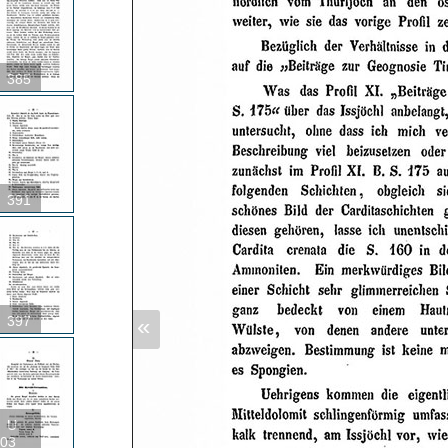
385
391
«
397
U
03