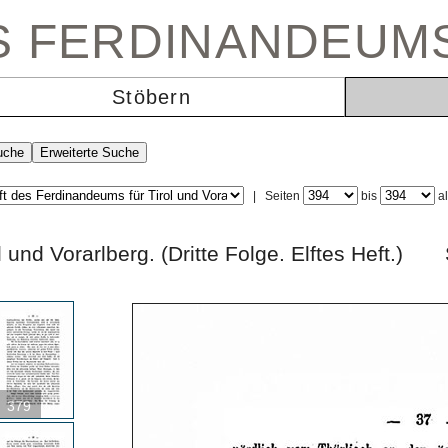
ES FERDINANDEUM
Stöbern
|
Seiten
bis
a
rol und Vorarlberg. (Dritte Folge. Elftes Hef
379