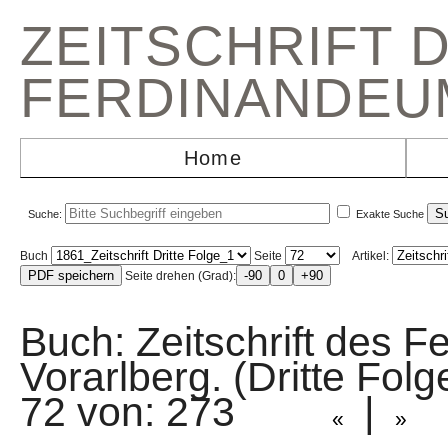
ZEITSCHRIFT 
FERDINANDEU
Home
Suche:
Exakte Suche
Buch
Seite
Artikel:
Seite drehen (Grad):
Buch: Zeitschrift des F
Vorarlberg. (Dritte Fo
72 von: 273
|
«
»