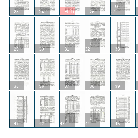
U
23
24
BILD
26
27
U
29
30
31
32
33
35
36
37
38
39
U
U
41
42
43
44
45
4