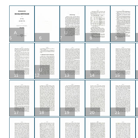
A
U
5
6
7
8
9
U
11
12
13
14
15
17
18
19
20
21