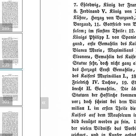
289
295
«
301