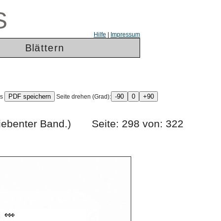
S
Hilfe
|
Impressum
Blättern
ls
Seite drehen (Grad):
rg. (Siebenter Band.) Seite: 298 von: 322