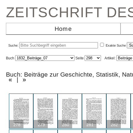
ZEITSCHRIFT D
Home
Suche:
Exakte Suche
Buch
Seite
Artikel:
Buch: Beiträge zur Geschichte, Statistik,
«
|
»
278
279
280
281
282