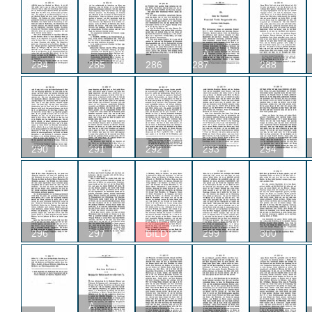
A
284
285
286
287
288
290
291
292
293
294
296
297
BILD
299
300
A