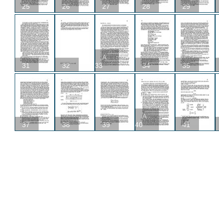
25
26
27
28
29
A
31
32
33
34
35
A
37
38
39
40
41