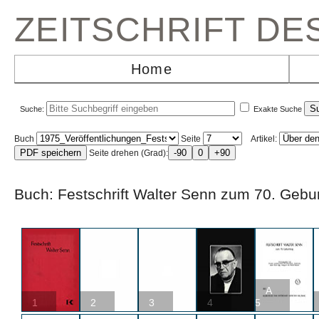
ZEITSCHRIFT D
Home
Suche:
Exakte Suche
Buch
Seite
Artikel:
Seite drehen (Grad):
Buch: Festschrift Walter Senn zum 70. 
A
1
2
3
4
5