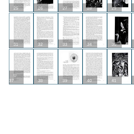
25
26
27
28
29
31
32
33
34
35
U
37
38
39
40
41