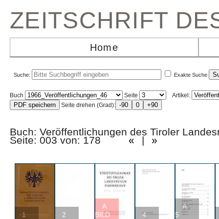
ZEITSCHRIFT D
Home
Suche:
Exakte Suche
Buch
Seite
Artikel:
Seite drehen (Grad):
Buch: Veröffentlichungen des Tiroler La
Seite: 003 von: 178
«
|
»
A
A
1
2
BILD
4
5