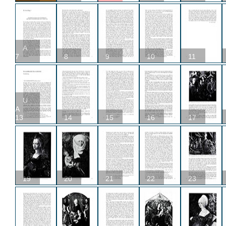
A
7
8
9
10
11
U
A
13
14
15
16
17
19
20
21
22
23