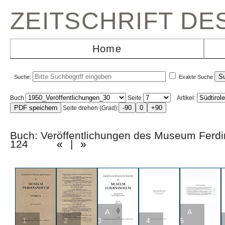
ZEITSCHRIFT D
Home
Suche:
Exakte Suche
Buch
Seite
Artikel:
Seite drehen (Grad):
Buch: Veröffentlichungen des Museum Fer
124
«
|
»
A
A
1
2
3
4
5