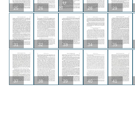
U
25
26
27
28
29
31
32
33
34
35
37
38
39
40
41