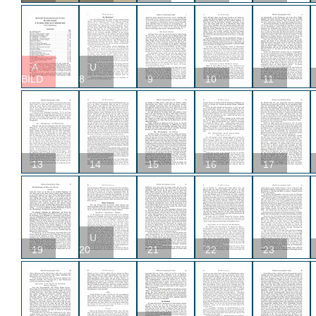
A
U
BILD
8
9
10
11
13
14
15
16
17
U
19
20
21
22
23