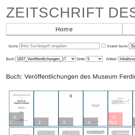
ZEITSCHRIFT D
Home
Suche:
Exakte Suche
Buch
Seite
Artikel:
Buch: Veröffentlichungen des Museum Fe
A
A
1
2
3
4
BILD