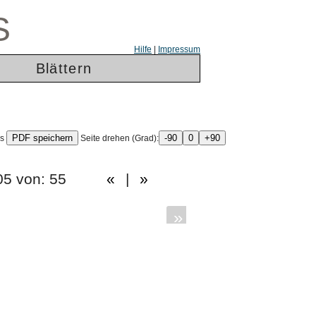
S
Hilfe
|
Impressum
Blättern
ls
Seite drehen (Grad):
: 005 von: 55
«
|
»
»