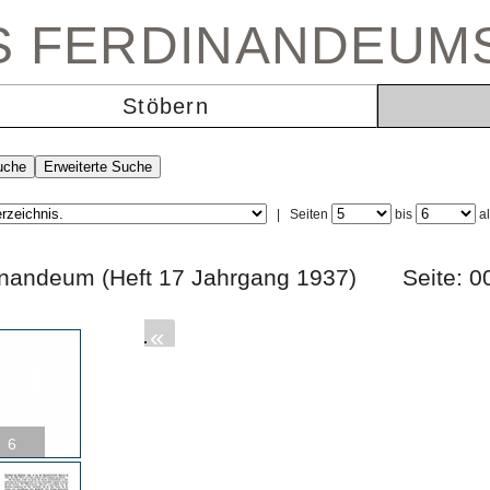
ES FERDINANDEUM
Stöbern
|
Seiten
bis
a
rdinandeum (Heft 17 Jahrgang 1937) Seite
«
6