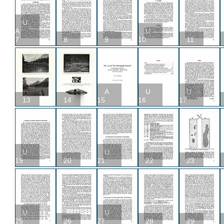
U
A
U
7
8
9
10
11
A
U
U
13
14
15
16
17
U
U
19
20
21
22
23
U
U
25
26
27
28
29