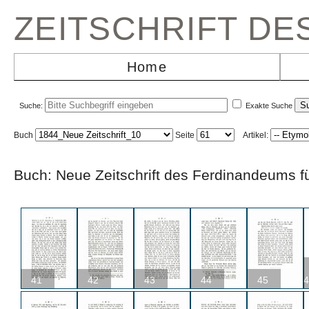
ZEITSCHRIFT D
Home
Suche:
Exakte Suche
Buch
Seite
Artikel:
Buch: Neue Zeitschrift des Ferdinandeums
41
42
43
44
45
4