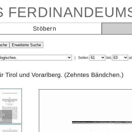
ES FERDINANDEUM
Stöbern
|
Seiten
bis
a
 für Tirol und Vorarlberg. (Zehntes Bändch
A
6