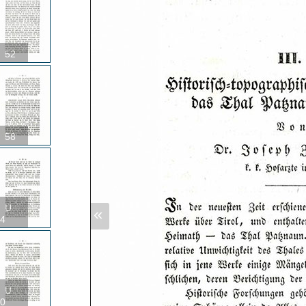
52
58
U
«
4
U
0