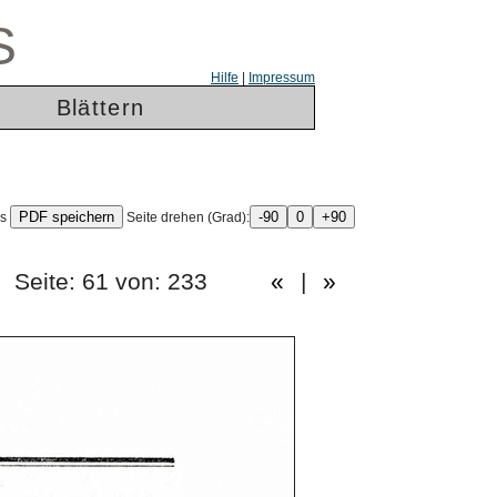
S
Hilfe
|
Impressum
Blättern
ls
Seite drehen (Grad):
en.) Seite: 61 von: 233
«
|
»