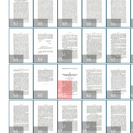
47
48
49
50
51
U
53
54
55
56
57
U
A
59
60
BILD
62
63
6
U
U
65
66
67
68
69
7