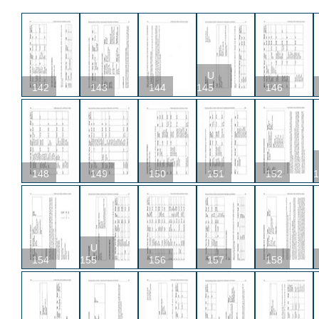
U
142
143
144
145
146
148
149
150
151
152
1
U
154
155
156
157
158