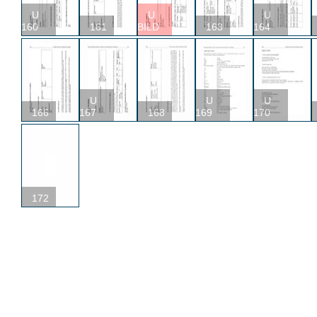
U
U
U
160
161
BILD
163
164
U
U
U
166
167
168
169
170
172