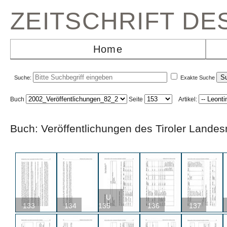
ZEITSCHRIFT D
Home
Suche:
Exakte Suche
Buch
Seite
Artikel:
Buch: Veröffentlichungen des Tiroler La
U
133
134
135
136
137