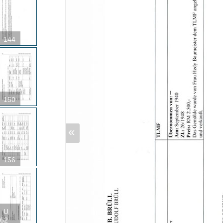
144
150
«
156
U
62