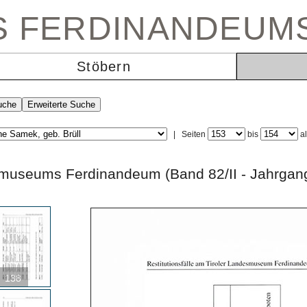
ES FERDINANDEUM
Stöbern
|
Seiten
bis
a
ndesmuseums Ferdinandeum (Band 82/II - Ja
138