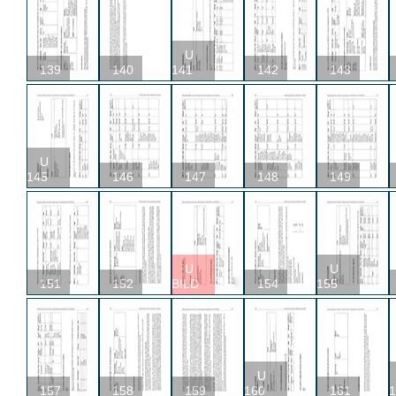
U
139
140
141
142
143
U
145
146
147
148
149
U
U
151
152
BILD
154
155
U
157
158
159
160
161
1