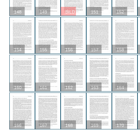
148
149
BILD
151
152
154
155
156
157
158
160
161
162
163
164
166
167
168
169
170