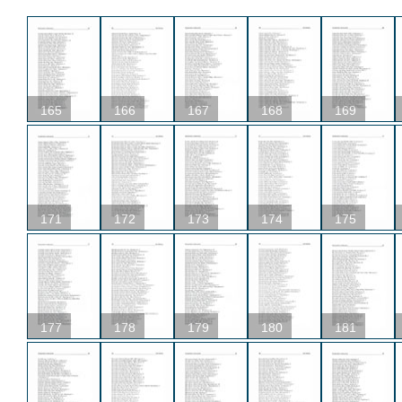
165
166
167
168
169
171
172
173
174
175
177
178
179
180
181