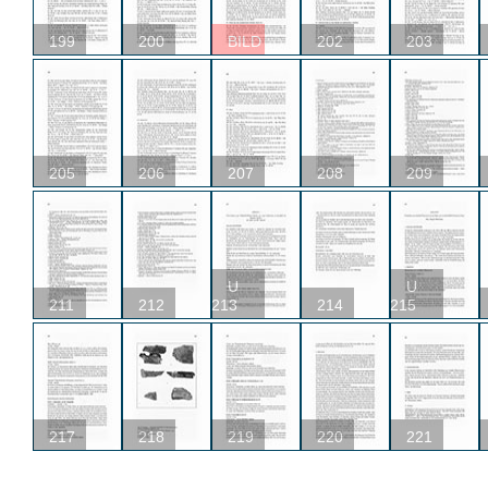
199
200
BILD
202
203
205
206
207
208
209
U
U
211
212
213
214
215
217
218
219
220
221