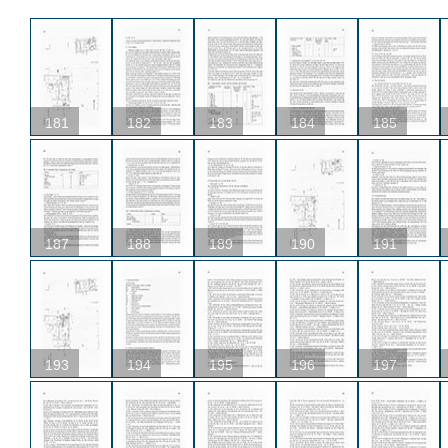
181
182
183
184
185
187
188
189
190
191
193
194
195
196
197