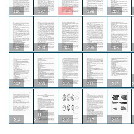
196
197
BILD
199
200
202
203
204
205
206
208
209
210
211
212
2
U
214
215
216
217
218