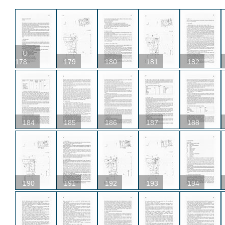
U
178
179
180
181
182
184
185
186
187
188
190
191
192
193
194