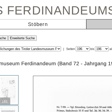
ES FERDINANDEUM
Stöbern
|
Seiten
bis
a
andesmuseum Ferdinandeum (Band 72 - Jahrg
181