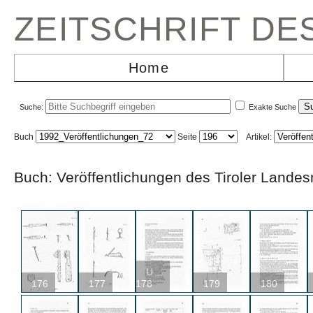
ZEITSCHRIFT D
Home
Suche:
Exakte Suche
Buch
Seite
Artikel:
Buch: Veröffentlichungen des Tiroler L
U
176
177
178
179
180