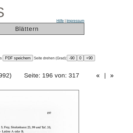
S
Hilfe
|
Impressum
Blättern
ls
Seite drehen (Grad):
ang 1992) Seite: 196 von: 317
«
|
»