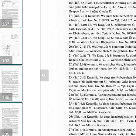
187
193
«
199
205