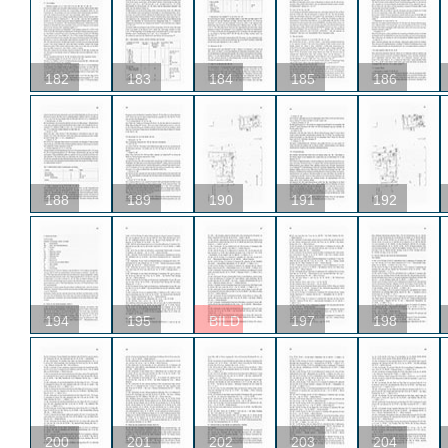
182
183
184
185
186
188
189
190
191
192
194
195
BILD
197
198
200
201
202
203
204