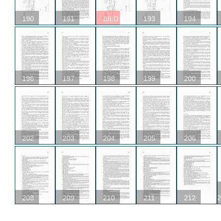
190
191
BILD
193
194
196
197
198
199
200
202
203
204
205
206
208
209
210
211
212
2