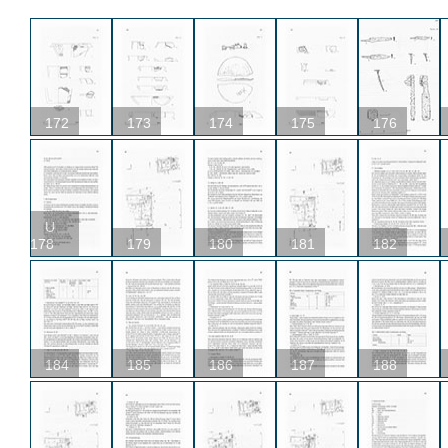
172
173
174
175
176
U
178
179
180
181
182
184
185
186
187
188