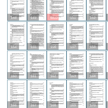
148
149
BILD
151
152
154
155
156
157
158
160
161
162
163
164
166
167
168
169
170