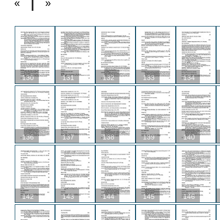
«
»
130
131
132
133
134
136
137
138
139
140
142
143
144
145
146