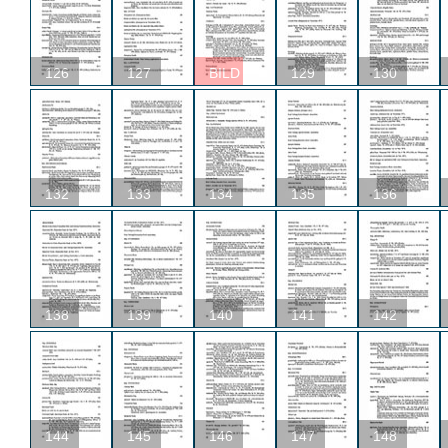
126
127
BILD
129
130
132
133
134
135
136
138
139
140
141
142
144
145
146
147
148