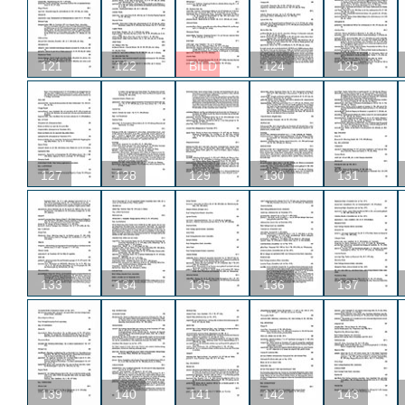
121
122
BILD
124
125
127
128
129
130
131
133
134
135
136
137
139
140
141
142
143