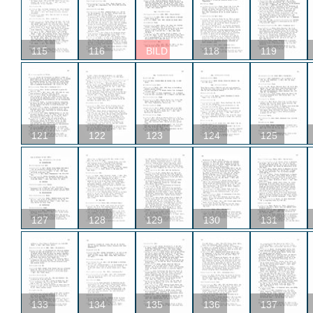
115
116
BILD
118
119
121
122
123
124
125
127
128
129
130
131
133
134
135
136
137