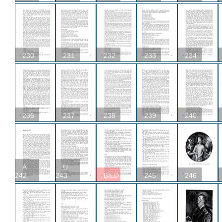
230
231
232
233
234
236
237
238
239
240
A
U
242
243
BILD
245
246