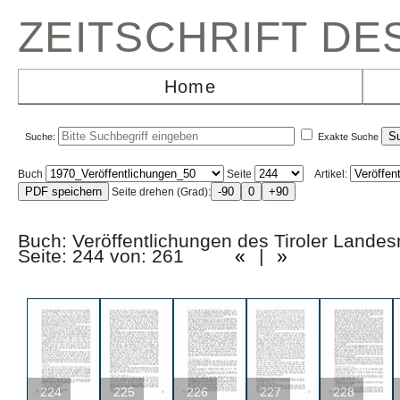
ZEITSCHRIFT D
Home
Suche:
Exakte Suche
Buch
Seite
Artikel:
Seite drehen (Grad):
Buch: Veröffentlichungen des Tiroler La
Seite: 244 von: 261
«
|
»
224
225
226
227
228