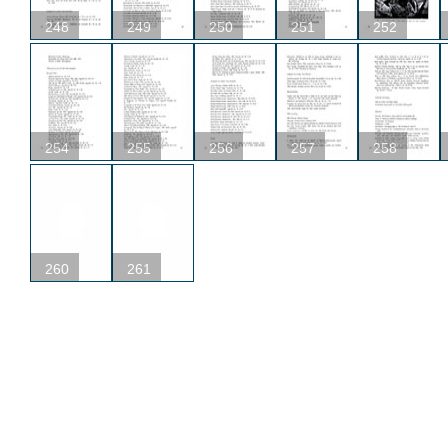
248
249
250
251
252
254
255
256
257
258
260
261