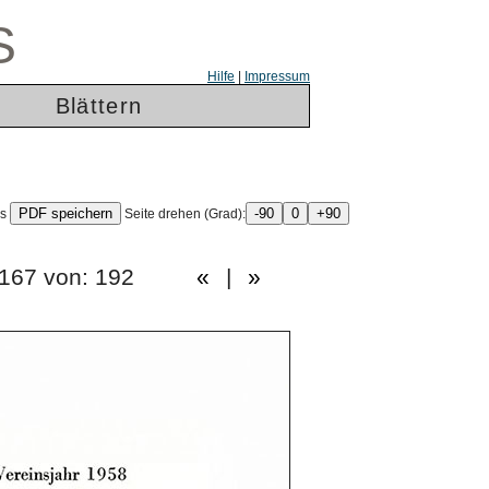
S
Hilfe
|
Impressum
Blättern
ls
Seite drehen (Grad):
te: 167 von: 192
«
|
»