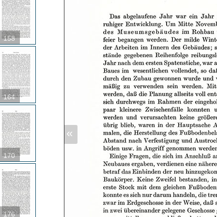
158
164
«
170
176