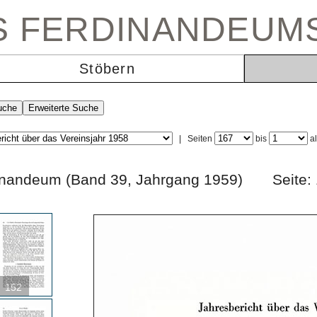
ES FERDINANDEUM
Stöbern
|
Seiten
bis
a
rdinandeum (Band 39, Jahrgang 1959) Sei
152