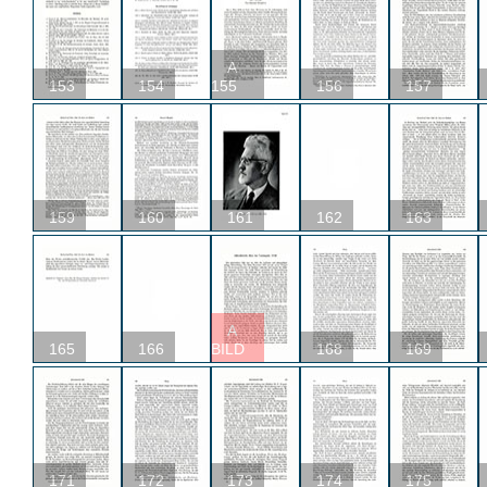
A
153
154
155
156
157
159
160
161
162
163
A
165
166
BILD
168
169
171
172
173
174
175