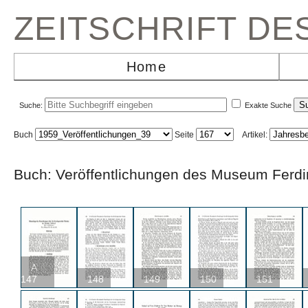
ZEITSCHRIFT D
Home
Suche:
Exakte Suche
Buch
Seite
Artikel:
Buch: Veröffentlichungen des Museum Fe
A
147
148
149
150
151