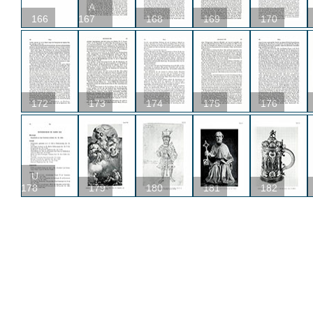
A
166
167
168
169
170
172
173
174
175
176
U
178
179
180
181
182