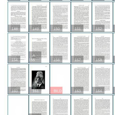
148
149
150
151
152
A
154
155
156
157
158
160
161
BILD
163
164