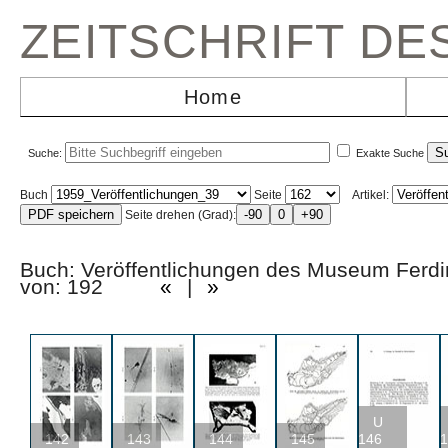
ZEITSCHRIFT D
Home
Suche:
Exakte Suche
Buch
Seite
Artikel:
Seite drehen (Grad):
Buch: Veröffentlichungen des Museum Fer
von: 192
«
|
»
U
142
143
144
145
146
1