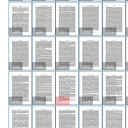
499
500
501
502
503
505
506
507
508
509
511
512
BILD
514
515