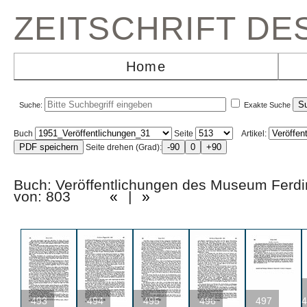
ZEITSCHRIFT D
Home
Suche:
Exakte Suche
Buch
Seite
Artikel:
Seite drehen (Grad):
Buch: Veröffentlichungen des Museum Fer
von: 803
«
|
»
493
494
495
496
497
4