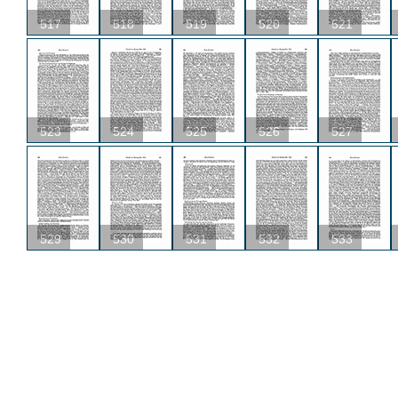
517
518
519
520
521
523
524
525
526
527
529
530
531
532
533