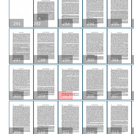
A
291
292
293
294
295
297
298
299
300
301
303
304
BILD
306
307
309
310
311
312
313