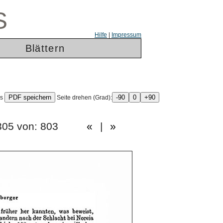
S
Hilfe
|
Impressum
Blättern
ls
Seite drehen (Grad):
e: 305 von: 803
«
|
»