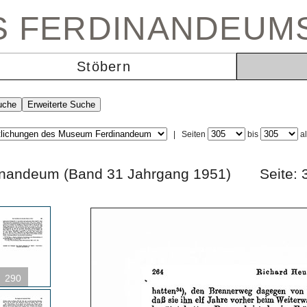
ES FERDINANDEUM
Stöbern
|
Seiten
bis
a
erdinandeum (Band 31 Jahrgang 1951) Seit
290