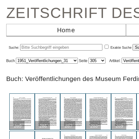
ZEITSCHRIFT D
Home
Suche:
Exakte Suche
Buch
Seite
Artikel:
Buch: Veröffentlichungen des Museum F
285
286
287
288
289