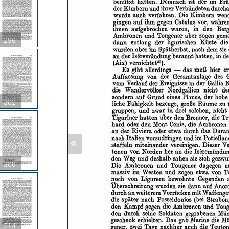
296
302
«
308
314