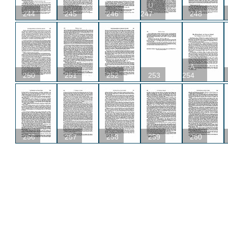
U
244
245
246
247
248
A
250
251
252
253
254
256
257
258
259
260