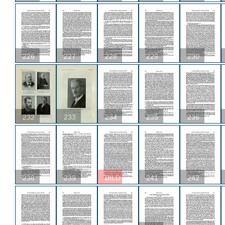
226
227
228
229
230
232
233
234
235
236
238
239
BILD
241
242