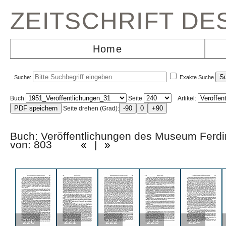
ZEITSCHRIFT D
Home
Suche:
Exakte Suche
Buch
Seite
Artikel:
Seite drehen (Grad):
Buch: Veröffentlichungen des Museum Fer
von: 803
«
|
»
220
221
222
223
224