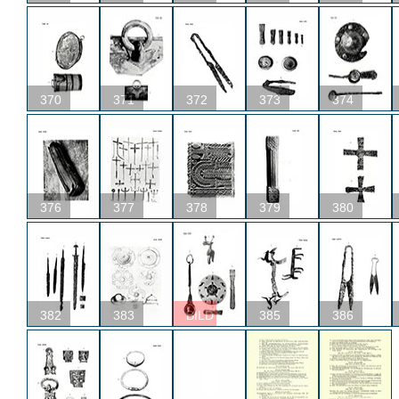
370
371
372
373
374
376
377
378
379
380
382
383
BILD
385
386