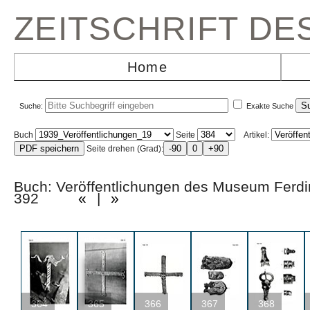
ZEITSCHRIFT D
Home
Suche:
Exakte Suche
Buch
Seite
Artikel:
Seite drehen (Grad):
Buch: Veröffentlichungen des Museum Ferd
392
«
|
»
364
365
366
367
368