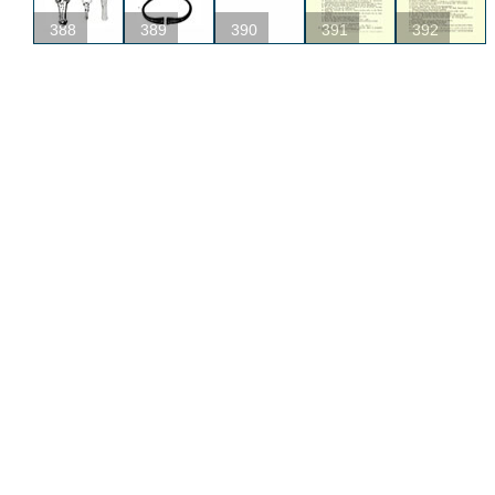
388
389
390
391
392