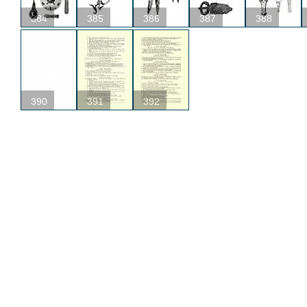
384
385
386
387
388
390
391
392