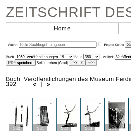
ZEITSCHRIFT D
Home
Suche:
Exakte Suche
Buch
Seite
Artikel:
Seite drehen (Grad):
Buch: Veröffentlichungen des Museum Ferd
392
«
|
»
360
361
362
363
364