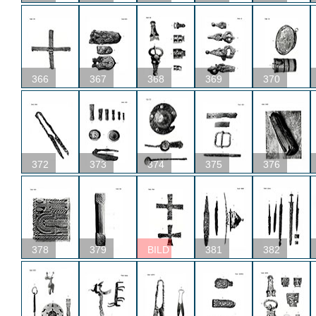
366
367
368
369
370
372
373
374
375
376
378
379
BILD
381
382