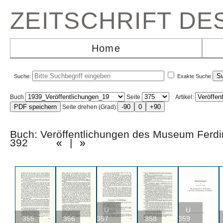
ZEITSCHRIFT D
Home
Suche:
Exakte Suche
Buch
Seite
Artikel:
Seite drehen (Grad):
Buch: Veröffentlichungen des Museum Ferd
392
«
|
»
U
U
355
356
357
358
359