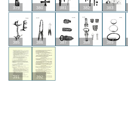
379
380
381
382
383
385
386
387
388
389
391
392