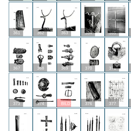
361
362
363
364
365
367
368
369
370
371
373
374
BILD
376
377