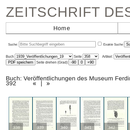
ZEITSCHRIFT D
Home
Suche:
Exakte Suche
Buch
Seite
Artikel:
Seite drehen (Grad):
Buch: Veröffentlichungen des Museum Ferd
392
«
|
»
338
339
340
341
342