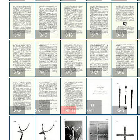
344
345
346
347
348
350
351
352
353
354
U
U
356
357
BILD
359
360