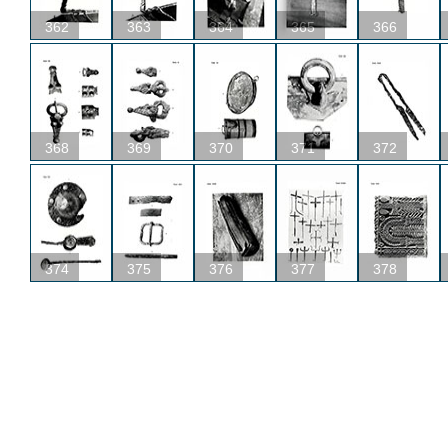
362
363
364
365
366
368
369
370
371
372
374
375
376
377
378