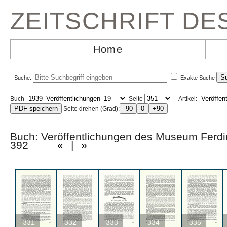
ZEITSCHRIFT D
Home
Suche:
Exakte Suche
Buch
Seite
Artikel:
Seite drehen (Grad):
Buch: Veröffentlichungen des Museum Ferd
392
«
|
»
331
332
333
334
335