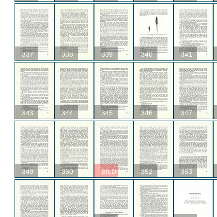
337
338
339
340
341
343
344
345
346
347
349
350
BILD
352
353