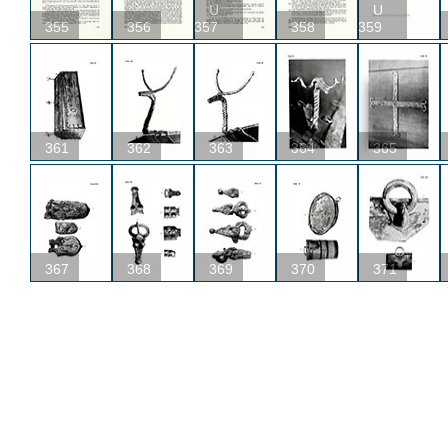
U
U
355
356
357
358
359
361
362
363
364
365
367
368
369
370
371