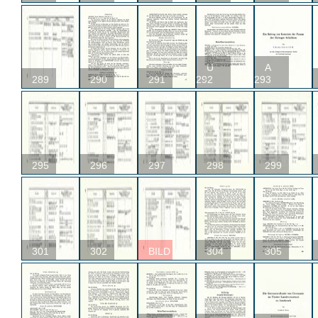
U
A
289
290
291
292
293
295
296
297
298
299
301
302
BILD
304
305