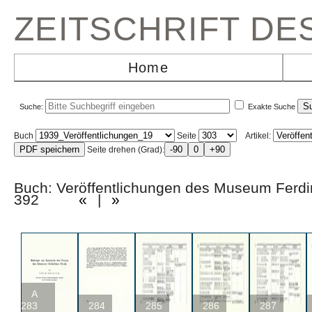
ZEITSCHRIFT D
Home
Suche:
Exakte Suche
Buch
Seite
Artikel:
Seite drehen (Grad):
Buch: Veröffentlichungen des Museum Ferd
392
«
|
»
A
283
284
285
286
287