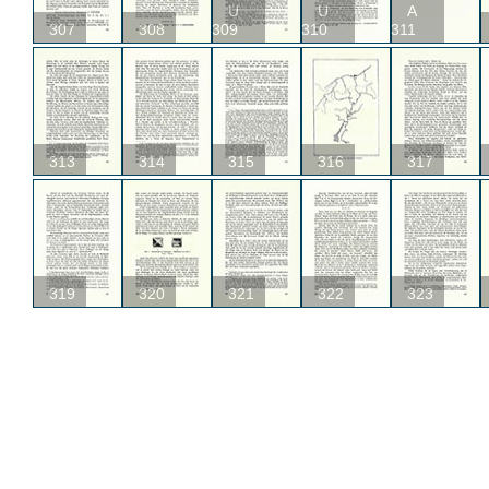
U
U
A
307
308
309
310
311
313
314
315
316
317
319
320
321
322
323