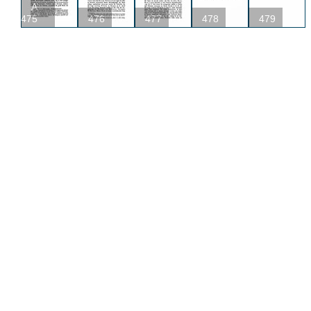
A
475
476
477
478
479