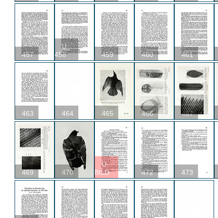
U
457
458
459
460
461
463
464
465
466
467
U
469
470
BILD
472
473