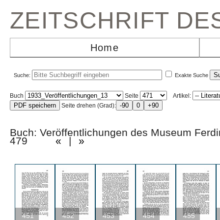
ZEITSCHRIFT D
Home
Suche:
Exakte Suche
Buch
Seite
Artikel:
Seite drehen (Grad):
Buch: Veröffentlichungen des Museum Ferd
479
«
|
»
451
452
453
454
455