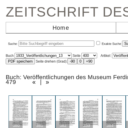
ZEITSCHRIFT D
Home
Suche:
Exakte Suche
Buch
Seite
Artikel:
Seite drehen (Grad):
Buch: Veröffentlichungen des Museum Ferd
479
«
|
»
380
381
382
383
384