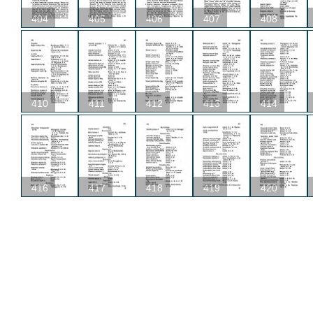
404
405
406
407
408
410
411
412
413
414
416
417
418
419
420