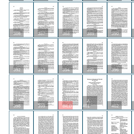
386
387
388
389
390
392
393
394
395
396
A
398
399
BILD
401
402