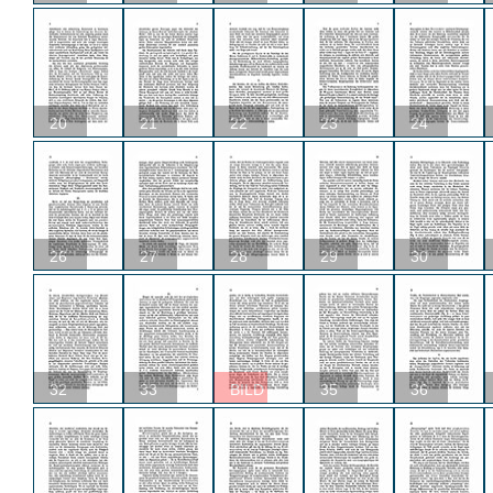
20
21
22
23
24
26
27
28
29
30
32
33
BILD
35
36