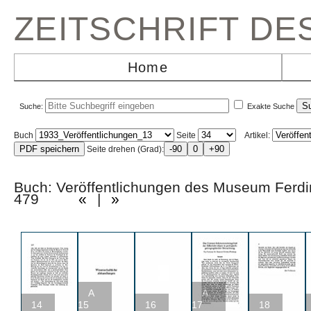
ZEITSCHRIFT D
Home
Suche:
Exakte Suche
Buch
Seite
Artikel:
Seite drehen (Grad):
Buch: Veröffentlichungen des Museum Ferd
479
«
|
»
A
A
14
15
16
17
18