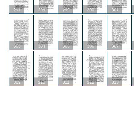
297
298
299
300
301
303
304
305
306
307
309
310
311
312
313