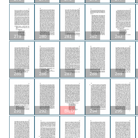
279
280
281
282
283
285
286
287
288
289
291
292
BILD
294
295