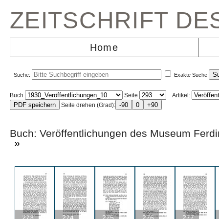
ZEITSCHRIFT D
Home
Suche:
Exakte Suche
Buch
Seite
Artikel:
Seite drehen (Grad):
Buch: Veröffentlichungen des Museum F
»
273
274
275
276
277