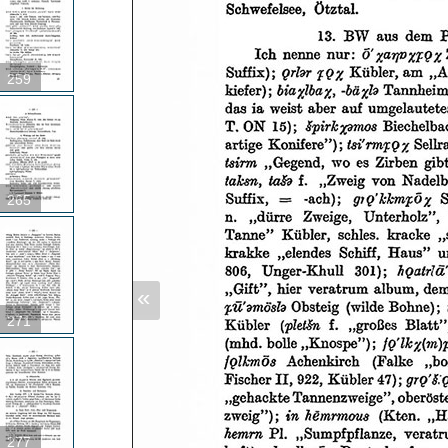
259
265
«
271
277