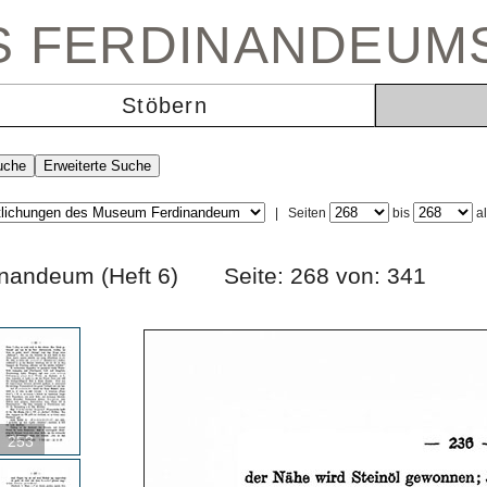
ES FERDINANDEUM
Stöbern
|
Seiten
bis
a
erdinandeum (Heft 6) Seite: 268 von: 341
253