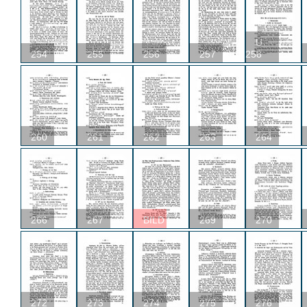
U
254
255
256
257
258
260
261
262
263
264
266
267
BILD
269
270
272
273
274
275
276