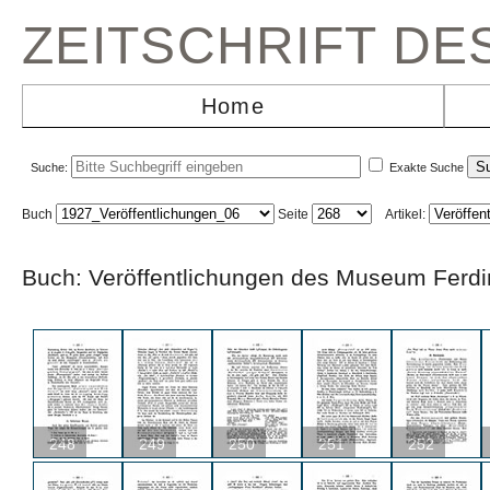
ZEITSCHRIFT D
Home
Suche:
Exakte Suche
Buch
Seite
Artikel:
Buch: Veröffentlichungen des Museum F
248
249
250
251
252