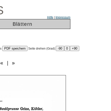
S
Hilfe
|
Impressum
Blättern
ls
Seite drehen (Grad):
«
|
»