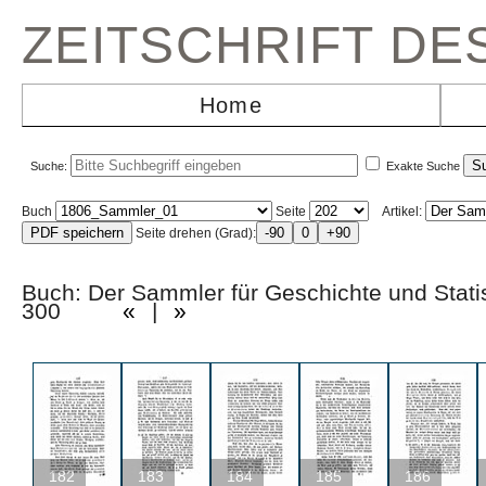
ZEITSCHRIFT D
Home
Suche:
Exakte Suche
Buch
Seite
Artikel:
Seite drehen (Grad):
Buch: Der Sammler für Geschichte und Statis
300
«
|
»
182
183
184
185
186