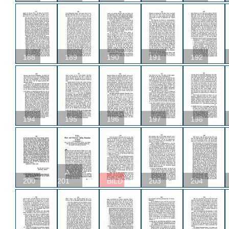
188
189
190
191
192
194
195
196
197
198
A
200
201
BILD
203
204