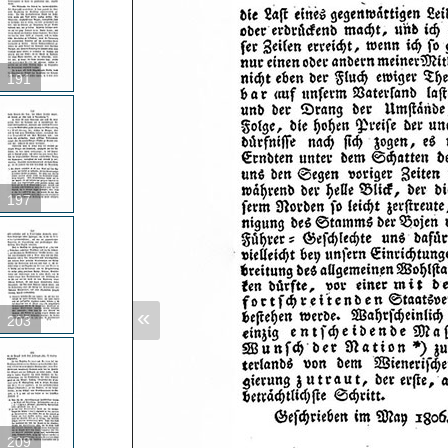
191
197
«
203
209