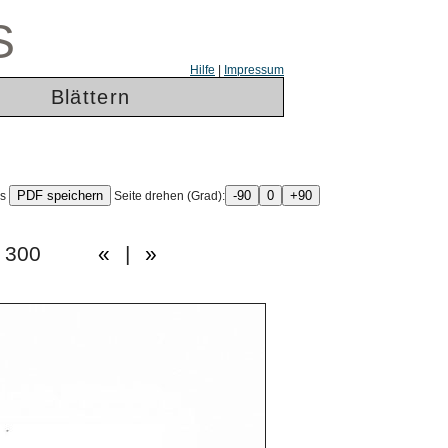
S
Hilfe
|
Impressum
Blättern
ls
Seite drehen (Grad):
 von: 300
«
|
»