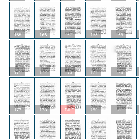
165
166
167
168
169
171
172
173
174
175
177
178
BILD
180
181