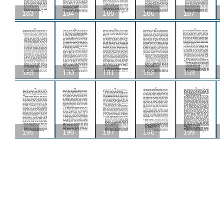
183
184
185
186
187
189
190
191
192
193
195
196
197
198
199