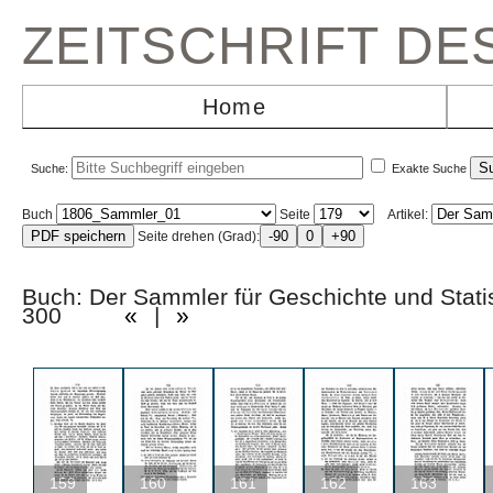
ZEITSCHRIFT D
Home
Suche:
Exakte Suche
Buch
Seite
Artikel:
Seite drehen (Grad):
Buch: Der Sammler für Geschichte und Statis
300
«
|
»
159
160
161
162
163