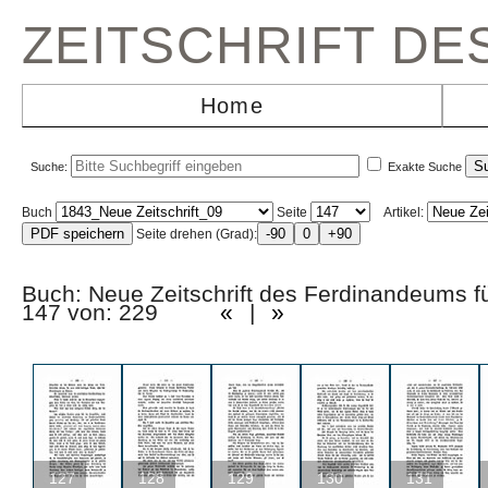
ZEITSCHRIFT D
Home
Suche:
Exakte Suche
Buch
Seite
Artikel:
Seite drehen (Grad):
Buch: Neue Zeitschrift des Ferdinandeums f
147 von: 229
«
|
»
127
128
129
130
131