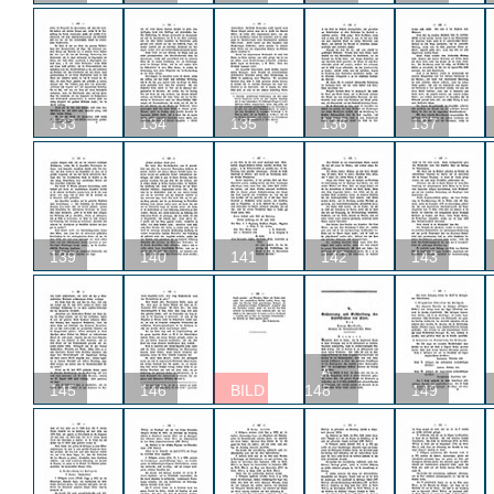
133
134
135
136
137
139
140
141
142
143
A
145
146
BILD
148
149