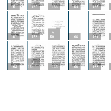
151
152
153
154
155
A
157
158
159
160
161
U
163
164
165
166
167