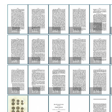
U
160
161
162
163
164
166
167
168
169
170
172
173
174
175
176