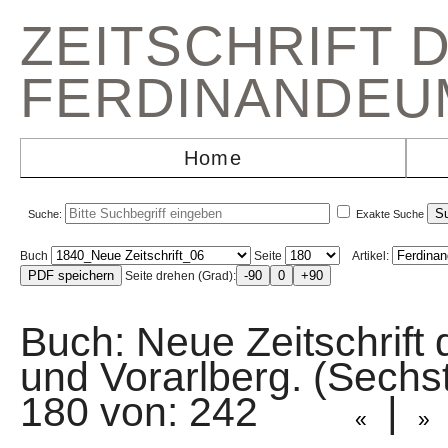
ZEITSCHRIFT 
FERDINANDEU
Home
Suche:
Exakte Suche
Buch
Seite
Artikel:
Seite drehen (Grad):
Buch: Neue Zeitschrift 
und Vorarlberg. (Sec
180 von: 242
|
«
»