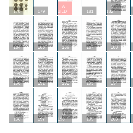
A
U
178
179
BILD
181
182
184
185
186
187
188
190
191
192
193
194
U
196
197
198
199
200