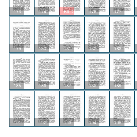
173
174
BILD
176
177
179
180
181
182
183
185
186
187
188
189
191
192
193
194
195